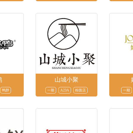
鸭
山城小聚
鸭脖
一期
A23A
粉面店
一期