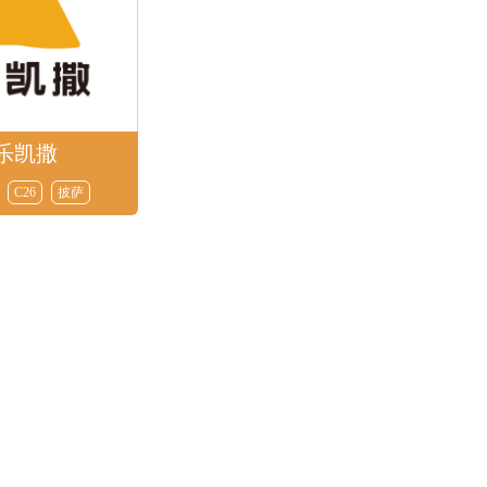
乐凯撒
C26
披萨