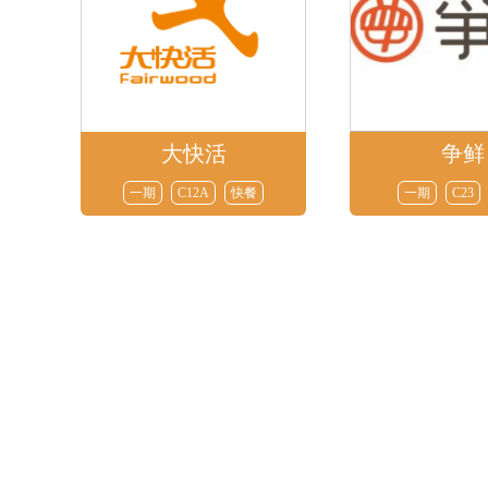
大快活
争鲜
一期
C12A
快餐
一期
C23