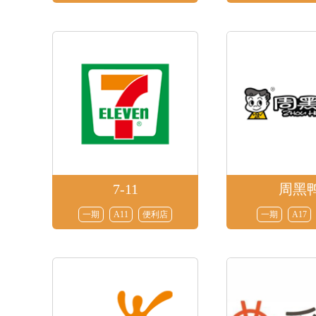
7-11
周黑
一期
A11
便利店
一期
A17