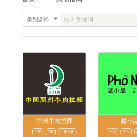
兰州牛肉拉面
越小
二期
C02
兰州拉面
一期
B26c