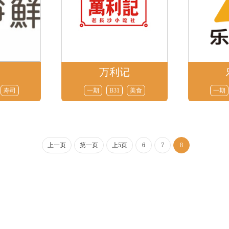
万利记
寿司
一期
B31
美食
一期
上一页
第一页
上5页
6
7
8