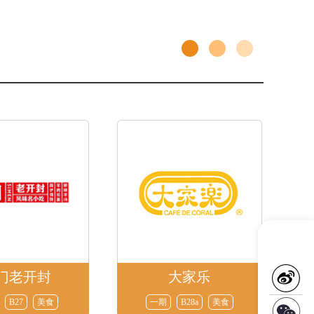
门老开封
大家乐
B27
美食
一期
B28a
美食