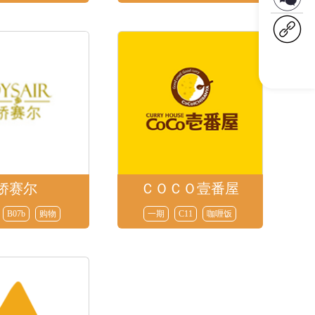
娇赛尔
ＣＯＣＯ壹番屋
B07b
购物
一期
C11
咖喱饭