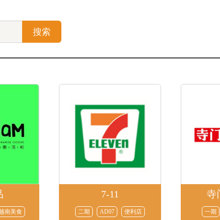
搜索
品
7-11
寺
越南美食
二期
AD07
便利店
一期